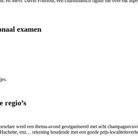
en Mevr. David Fourtout, een charismatisch figuur die over elk aspec
ionaal examen
jes.
 regio’s
oeselare werd een thema-avond georganiseerd met acht champagnecuv
e Hachette, enz… rekening houdende met een goede prijs-kwaliteitsverh