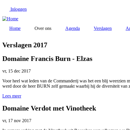
Overslaan
Inloggen
en
naar
de
inhoud
Home
Over ons
Agenda
Verslagen
Ar
gaan
Verslagen 2017
Domaine Francis Burn - Elzas
vr, 15 dec 2017
Voor heel wat leden van de Commanderij was het een blij weerzien met
werd door de heer BURN zelf gemaakt waarbij hij de diversiteit van zi
Lees meer
Domaine Verdot met Vinotheek
vr, 17 nov 2017