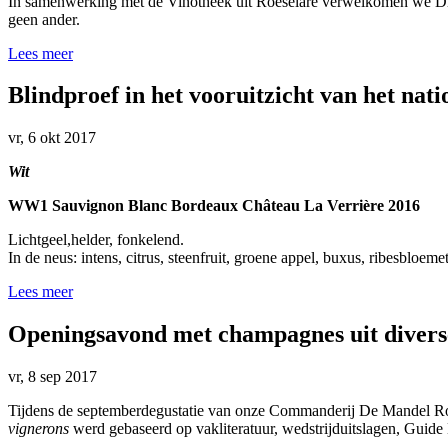
In samenwerking met de Vinotheek uit Roeselare verwelkomen we Dhr. 
geen ander.
Lees meer
Blindproef in het vooruitzicht van het nat
vr, 6 okt 2017
Wit
WW1 Sauvignon Blanc Bordeaux Château La Verrière 2016
Lichtgeel,helder, fonkelend.
In de neus: intens, citrus, steenfruit, groene appel, buxus, ribesbloemet
Lees meer
Openingsavond met champagnes uit diverse
vr, 8 sep 2017
Tijdens de septemberdegustatie van onze Commanderij De Mandel R
vignerons
werd gebaseerd op vakliteratuur, wedstrijduitslagen, Guid