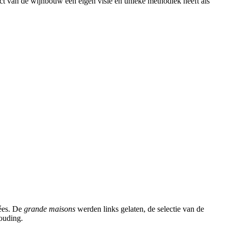
t van de wijnbouw een eigen visie en unieke methodiek heeft als
ées. De
grande maisons
werden links gelaten, de selectie van de
ouding.